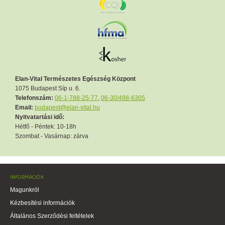
Elan-Vital Természetes Egészség Központ
1075 Budapest Síp u. 6.
Telefonszám:
06-1-788-25-77
,
06-30/498-6305
Email:
budapest@elan-vital.hu
Nyitvatartási idő:
Hétfő - Péntek: 10-18h
Szombat - Vasárnap: zárva
INFORMÁCIÓK
Magunkról
Kézbesítési információk
Általános Szerződési feltételek