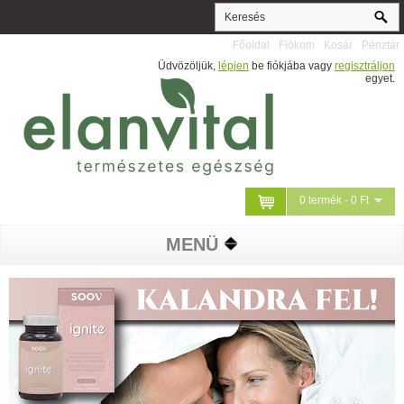
Főoldal
Fiókom
Kosár
Pénztár
Üdvözöljük,
lépjen
be fiókjába vagy
regisztráljon
egyet.
0 termék - 0 Ft
MENÜ