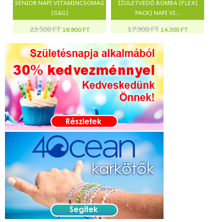
SENIOR NAPI VITAMINCSOMAG
ÍZÜLETVÉDŐ BOMBA (FLEXI
(G&G)
PACK) NAPI VI...
23.500 FT
17.900 FT
18.800 FT
14.300 FT