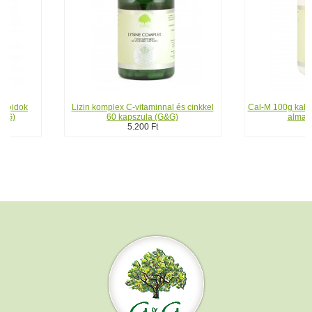
Lizin komplex C-vitaminnal és cinkkel
Cal-M 100g kalcium-mag
60 kapszula (G&G)
almaecettel (
5.200 Ft
6.800 Ft