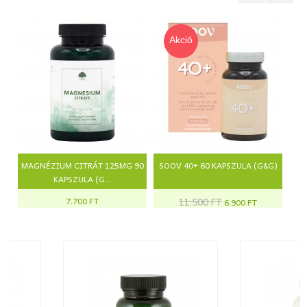
Akció
MAGNÉZIUM CITRÁT 125MG 90
SOOV 40+ 60 KAPSZULA (G&G)
KAPSZULA (G...
7.700 FT
11.500 FT
6.900 FT